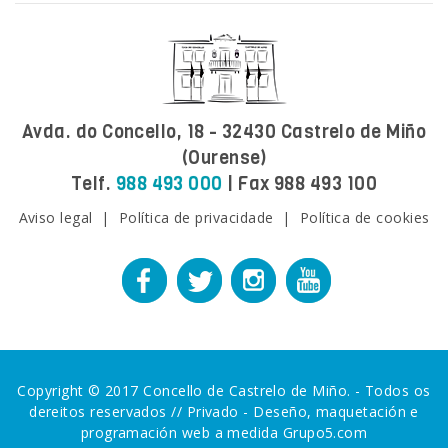
Avda. do Concello, 18 - 32430 Castrelo de Miño
(Ourense)
Telf.
988 493 000
| Fax 988 493 100
Aviso legal
|
Política de privacidade
|
Política de cookies
Copyright © 2017 Concello de Castrelo de Miño. - Todos os
dereitos reservados //
Privado
-
Deseño, maquetación e
programación web a medida Grupo5.com