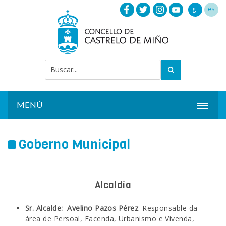
gl
es
MENÚ
INICIO
Goberno Municipal
ACTUALIDADE
CONCELLO
Alcaldía
INSTALACIÓNS
Sr. Alcalde: Avelino Pazos Pérez
. Responsable da
área de Persoal, Facenda, Urbanismo e Vivenda,
SERVIZOS