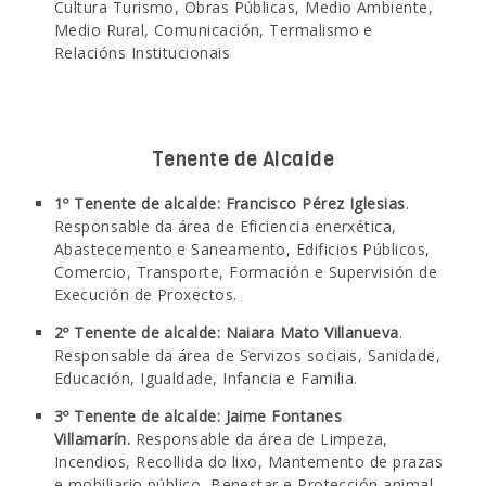
Cultura Turismo, Obras Públicas, Medio Ambiente,
Medio Rural, Comunicación, Termalismo e
SEDE ELECTRÓNICA
Relacións Institucionais
CÓNTANOS
Tenente de Alcalde
1º Tenente de alcalde: Francisco Pérez Iglesias
.
Responsable da área de Eficiencia enerxética,
Abastecemento e Saneamento, Edificios Públicos,
Comercio, Transporte, Formación e Supervisión de
Execución de Proxectos.
2º Tenente de alcalde:
Naiara Mato Villanueva
.
Responsable da área de Servizos sociais, Sanidade,
Educación, Igualdade, Infancia e Familia.
3º Tenente de alcalde: Jaime Fontanes
Villamarín.
Responsable da área de Limpeza,
Incendios, Recollida do lixo, Mantemento de prazas
e mobiliario público, Benestar e Protección animal,