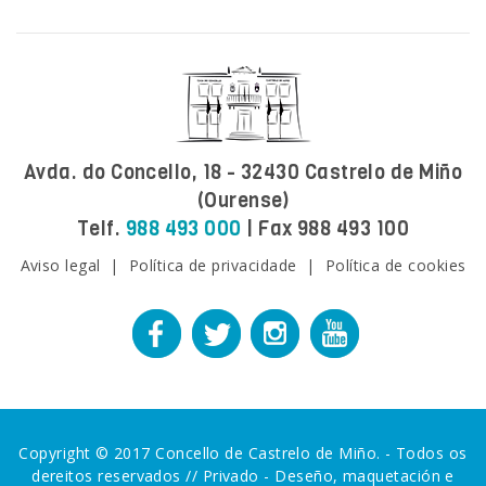
Avda. do Concello, 18 - 32430 Castrelo de Miño
(Ourense)
Telf.
988 493 000
| Fax 988 493 100
Aviso legal
|
Política de privacidade
|
Política de cookies
Copyright © 2017 Concello de Castrelo de Miño. - Todos os
dereitos reservados //
Privado
-
Deseño, maquetación e