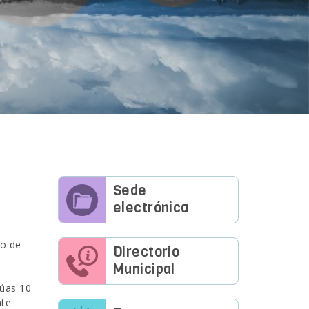
Sede
electrónica
ro de
Directorio
Municipal
súas 10
nte