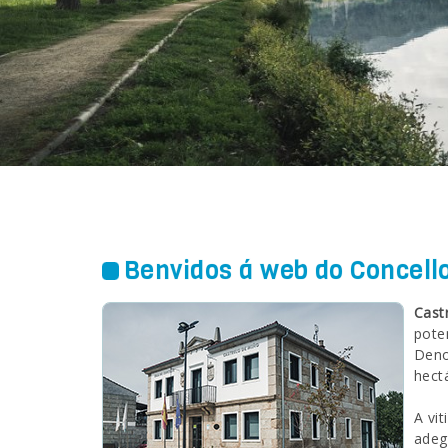
Benvidos á web do Concello
Castr
pote
Deno
hect
A vi
adeg