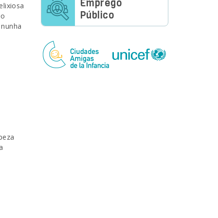
Emprego
elixiosa
Público
do
s nunha
mpeza
a