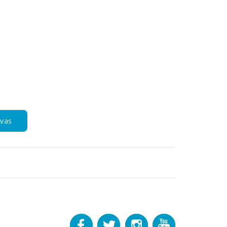
e
e
vas