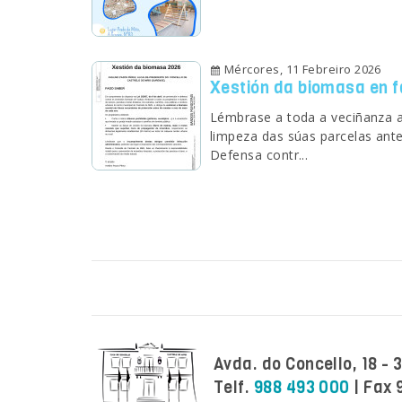
Mércores, 11 Febreiro 2026
Xestión da biomasa en f
Lémbrase a toda a veciñanza a 
limpeza das súas parcelas ant
Defensa contr...
Avda. do Concello, 18 -
Telf.
988 493 000
| Fax 
Facebook
Twitter
Instagram
Youtube