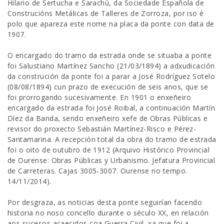
Hilario de Sertucha e Sarachú, da Sociedade Española de
Construcións Metálicas de Talleres de Zorroza, por iso é
polo que apareza este nome na placa da ponte con data de
1907.
O encargado do tramo da estrada onde se situaba a ponte
foi Salustiano Martínez Sancho (21/03/1894) a adxudicación
da construción da ponte foi a parar a José Rodríguez Sotelo
(08/08/1894) cun prazo de execución de seis anos, que se
foi prorrogando sucesivamente. En 1901 o enxeñeiro
encargado da estrada foi José Roibal, a continuación Martín
Díez da Banda, sendo enxeñeiro xefe de Obras Públicas e
revisor do proxecto Sebastián Martínez-Risco e Pérez-
Santamarina. A recepción total da obra do tramo de estrada
foi o oito de outubro de 1912 (Arquivo Histórico Provincial
de Ourense: Obras Públicas y Urbanismo. Jefatura Provincial
de Carreteras. Cajas 3005-3007. Ourense no tempo.
14/11/2014).
Por desgraza, as noticias desta ponte seguirían facendo
historia no noso concello durante o século XX, en relación
aos sucesos acaecidos coa Guerra Civil, xa que foi a