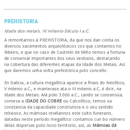
SEDE ELECTRÓNICA
PREHISTORIA
CÓNTANOS
Idade dos metais. IV milenio-Século I a.C.
A remontarnos á PREHISTORIA, da que nos dan conta os
diversos xacementos arqueolóxicos cos que contamos no
Ribeiro, e que no caso de Castrelo de Miño temos a fortuna
de conservar importantes dos seus vestixios, destacando
na cobertura das diferentes etapas da Idade dos Metais. Así
que daremos unha volta prehistórica polo concello:
En Galicia, a cultura megalítica aparece a finais do Neolítico,
V milenio a.C., e manterase ata o III milenio a.C, é dicir, na
Idade dos Metais. Alá polo 3.000 a.C., cando se consensúa,
comeza a
IDADE DO COBRE
ou Calcolítico, temos xa
constancia da capacidade construtora e o seu sentido
relixioso. As mámoas revélannos este culto funerario,
datadas neste período megalítico contamos cun bo número
delas dispersas polo noso territorio, así, as
Mámoas dá