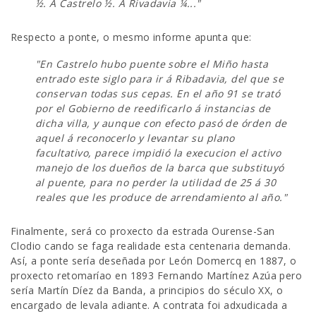
½. A Castrelo ½. A Rivadavia ¼..."
Respecto a ponte, o mesmo informe apunta que:
"En Castrelo hubo puente sobre el Miño hasta
entrado este siglo para ir á Ribadavia, del que se
conservan todas sus cepas. En el año 91 se trató
por el Gobierno de reedificarlo á instancias de
dicha villa, y aunque con efecto pasó de órden de
aquel á reconocerlo y levantar su plano
facultativo, parece impidió la execucion el activo
manejo de los dueños de la barca que substituyó
al puente, para no perder la utilidad de 25 á 30
reales que les produce de arrendamiento al año."
Finalmente, será co proxecto da estrada Ourense-San
Clodio cando se faga realidade esta centenaria demanda.
Así, a ponte sería deseñada por León Domercq en 1887, o
proxecto retomaríao en 1893 Fernando Martínez Azúa pero
sería Martín Díez da Banda, a principios do século XX, o
encargado de levala adiante. A contrata foi adxudicada a