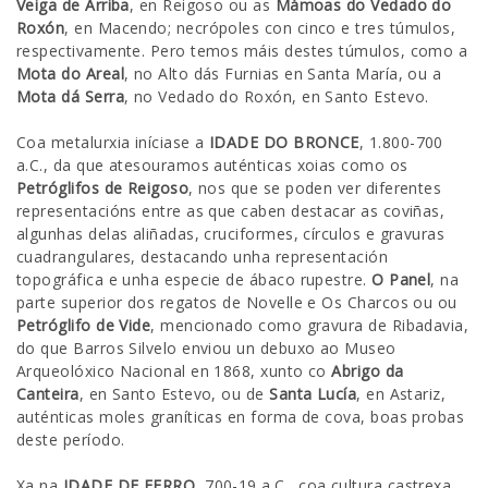
Veiga de Arriba
, en Reigoso ou as
Mámoas do Vedado do
Roxón
, en Macendo; necrópoles con cinco e tres túmulos,
respectivamente. Pero temos máis destes túmulos, como a
Mota do Areal
, no Alto dás Furnias en Santa María, ou a
Mota dá Serra
, no Vedado do Roxón, en Santo Estevo.
Coa metalurxia iníciase a
IDADE DO BRONCE
, 1.800-700
a.C., da que atesouramos auténticas xoias como os
Petróglifos de Reigoso
, nos que se poden ver diferentes
representacións entre as que caben destacar as coviñas,
algunhas delas aliñadas, cruciformes, círculos e gravuras
cuadrangulares, destacando unha representación
topográfica e unha especie de ábaco rupestre.
O Panel
, na
parte superior dos regatos de Novelle e Os Charcos ou ou
Petróglifo de Vide
, mencionado como gravura de Ribadavia,
do que Barros Silvelo enviou un debuxo ao Museo
Arqueolóxico Nacional en 1868, xunto co
Abrigo da
Canteira
, en Santo Estevo, ou de
Santa Lucía
, en Astariz,
auténticas moles graníticas en forma de cova, boas probas
deste período.
Xa na
IDADE DE FERRO
, 700-19 a.C., coa cultura castrexa