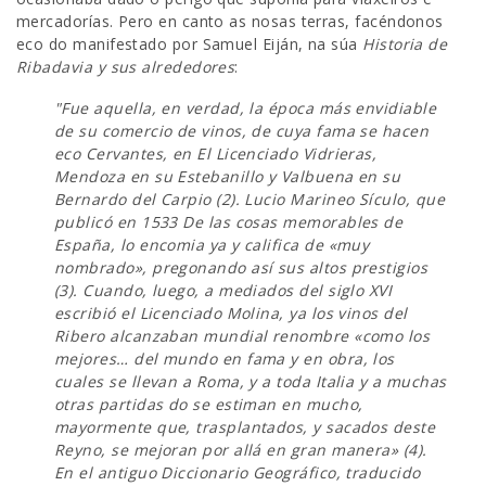
mercadorías. Pero en canto as nosas terras, facéndonos
eco do manifestado por Samuel Eiján, na súa
Historia de
Ribadavia y sus alrededores
:
"Fue aquella, en verdad, la época más envidiable
de su comercio de vinos, de cuya fama se hacen
eco Cervantes, en El Licenciado Vidrieras,
Mendoza en su Estebanillo y Valbuena en su
Bernardo del Carpio (2). Lucio Marineo Sículo, que
publicó en 1533 De las cosas memorables de
España, lo encomia ya y califica de «muy
nombrado», pregonando así sus altos prestigios
(3). Cuando, luego, a mediados del siglo XVI
escribió el Licenciado Molina, ya los vinos del
Ribero alcanzaban mundial renombre «como los
mejores… del mundo en fama y en obra, los
cuales se llevan a Roma, y a toda Italia y a muchas
otras partidas do se estiman en mucho,
mayormente que, trasplantados, y sacados deste
Reyno, se mejoran por allá en gran manera» (4).
En el antiguo Diccionario Geográfico, traducido