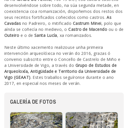
desenvolvéndose sobre todo, na súa segunda metade, en
coexistencia coa romanización, dispoñemos dos restos dos
seus recintos fortificados coñecidos como castros.
As
Cavadas
no Padreiro, o mitificado
Castrum Minei
, polo que
aínda se coñecía no medievo, o
Castro de Macendo
ou o de
Outeiro
e o de
Santa Lucía
, xa romanizados.
Neste último xacemento realizouse unha primeira
intervención arqueolóxica no verán do 2016, grazas ó
convenio subscrito entre o Concello de Castrelo de Miño e
a Universidade de Vigo, a través do
Grupo de Estudos de
Arqueoloxía, Antigüidade e Territorio da Universidade de
Vigo (GEAAT)
. Estes traballos seguíronse durante o ano
2017, en especial nos meses de verán.
GALERÍA DE FOTOS