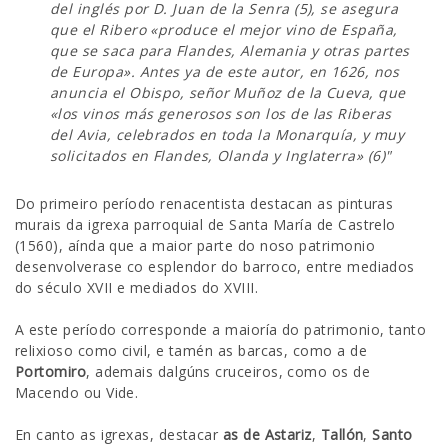
del inglés por D. Juan de la Senra (5), se asegura
que el Ribero «produce el mejor vino de España,
que se saca para Flandes, Alemania y otras partes
de Europa». Antes ya de este autor, en 1626, nos
anuncia el Obispo, señor Muñoz de la Cueva, que
«los vinos más generosos son los de las Riberas
del Avia, celebrados en toda la Monarquía, y muy
solicitados en Flandes, Olanda y Inglaterra» (6)"
Do primeiro período renacentista destacan as pinturas
murais da igrexa parroquial de Santa María de Castrelo
(1560), aínda que a maior parte do noso patrimonio
desenvolverase co esplendor do barroco, entre mediados
do século XVII e mediados do XVIII.
A este período corresponde a maioría do patrimonio, tanto
relixioso como civil, e tamén as barcas, como a de
Portomiro
, ademais dalgúns cruceiros, como os de
Macendo ou Vide.
En canto as igrexas, destacar
as de Astariz
,
Tallón
,
Santo