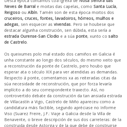
Desta época contamos coa igrexa de
Nosa Señora das
Neves de Barral
e moitas das capelas, como
Santa Lucía
,
Reigoso
ou
Albín
. Tamén son de esta época moitos dos
cruceiros, cruces, fontes, lavadoiros, hórreos, muíños e
adegas
, sen esquecer as
vivendas
. Pero se houbese que
destacar algunha construción, sen dúbida, esta sería a
estrada Ourense-San Clodio
e a súa
ponte
, xunto co
salto
de Castrelo
.
Os queixumes polo mal estado dos camiños en Galicia é
unha constante ao longo dos séculos, do mesmo xeito que
a reconstrución da ponte de Castrelo, pero houbo que
esperar ata o século XIX para ver atendidas as demandas.
Respecto á ponte, comentamos xa as reiteradas citas da
súa necesidade de reconstrución, que por forza levaría
implícito a do seu correspondente traxecto. Así, no
controvertido debate da construción da tan ansiada estrada
de Villacastín a Vigo, Castrelo de Miño apareceu como a
candidatura máis factible, segundo apréciase no Informe
Viso (Suarez Freire, J.F.: Viaje a Galicia desde la Villa de
Benavente, o breve descripción de sus dos carreteras: de la
construida desde Astorga y de la que debe de construirse