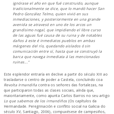
ignórase el año en que fué construido, aunque
tradicionalmente se dice, que lo mandó hacer San
Pedro González Telmo, quien vivió en sus
inmediaciones, y posteriormente en una grande
avenida se atravesó en uno de los arcos un
grandísimo nogal, que impidiendo el libre curso
de las aguas fué causa de su ruina y de notables
daños á este é inmediatos pueblos en ambas
márgenes del río, quedando aislados ó sin
comunicación entre sí, hasta que se construyó la
barca que navega inmediata á las mencionadas
ruinas..."
Este esplendor entraría en declive a partir do século XIII ao
trasladarse o centro de poder a Castela, concluíndo coa
Revolta Irmandiña
contra os señores das fortalezas, na
que participaron todas as clases sociais, aínda que,
maioritariamente, como apunta Carlos Barros no seu artigo
Lo que sabemos de los irmandiños
(Os capítulos da
Hermandade. Peregrinación e conflito social na Galicia do
século XV, Santiago, 2006), compuxésese de campesiños,