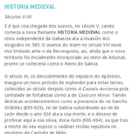
HISTORIA MEDIEVAL
Séculos V-XV
E é que coa chegada dos suevos, no século V, cando
comeza a nosa flamante
HISTORIA MEDIEVAL
como o
reino independente da Gallaecia ata a invasión dos
visigodos no 585. O avance do Islam no século VIII viuse
moi limitado ante o da Reconquista, así, aínda que o noso
territorio foi inicialmente incorporado ao reino de Asturias,
pronto se coñecería como o Reino de Galicia.
O século IX, co descubrimento do sepulcro do Apóstolo,
inaugura un novo período de esplendor para estas terras,
coñecidas un século despois como
A Castela Auriense
pola
cantidade de fortalezas como a de
Castrum Minei
. Tamén
destacan acontecementos como a presencia do rei Sancho
Ordóñez (895-929), rei de Galicia subordinado ao rei de
León desde o ano 926 ata a súa morte, e o desexo de
profesar aquí a súa viúva, dona Goto (900-964), xa que tras
a morte do seu esposo o cadáver recibiu sepultura no
mosteiro de Castrelo de Miño.