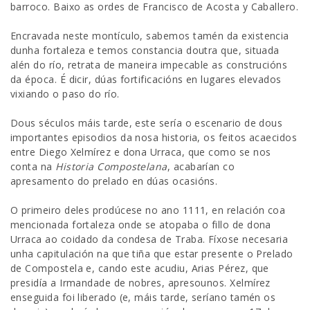
barroco. Baixo as ordes de Francisco de Acosta y Caballero.
Encravada neste montículo, sabemos tamén da existencia
dunha fortaleza e temos constancia doutra que, situada
alén do río, retrata de maneira impecable as construcións
da época. É dicir, dúas fortificacións en lugares elevados
vixiando o paso do río.
Dous séculos máis tarde, este sería o escenario de dous
importantes episodios da nosa historia, os feitos acaecidos
entre Diego Xelmírez e dona Urraca, que como se nos
conta na
Historia Compostelana
, acabarían co
apresamento do prelado en dúas ocasións.
O primeiro deles prodúcese no ano 1111, en relación coa
mencionada fortaleza onde se atopaba o fillo de dona
Urraca ao coidado da condesa de Traba. Fíxose necesaria
unha capitulación na que tiña que estar presente o Prelado
de Compostela e, cando este acudiu, Arias Pérez, que
presidía a Irmandade de nobres, apresounos. Xelmírez
enseguida foi liberado (e, máis tarde, seríano tamén os