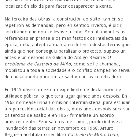
localización elixida para facer desaparecer á xente.
Na terceira das obras, a construción do salto, tamén se
repetiron as demandas, pero en sentido inverso, é dicir,
solicitando que non se levase a cabo. Son abundantes as
referencias en prensa e os manifestos dos intelectuais da
época, unha auténtica marea en defensa destas terras que,
aínda que non conseguiu paralizar o proxecto, supuxo un
antes e un despois na Galicia do Antigo Réxime.
O
problema de Castrelo de Miño
, como se lle chamaba,
mobilizou a toda a sociedade e o conflito campesiño serviu
de causa aberta para tentar saldar contas coa ditadura.
En 1945 dáse comezo ao expediente de declaración de
utilidade pública, o que terá lugar quince anos despois. En
1963 nomease unha Comisión Interministerial para estudar
a repercusión social das obras, dous anos despois surxirían
os tercios de asalto e en 1967 firmaríase un acordo
amistoso entre Fenosa e os afectados, producíndose a
inundación das terras en novembro de 1968. Arturo
Reguera ao titular o seu libro
Castrelo de Miño. Loita,