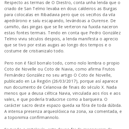
Respecto as termas de O Diestro, conta unha lenda que o
criado de San Telmo levaba en dous caldeiros as Burgas
para colocalas en Ribadavia pero que os veciños da vila
apedrárono e saíu escapando, levándoas a Ourense. De
camiño, das pingas que se lle verteron na fuxida naceron
estas fontes termais. Tendo en conta que Pedro González
Telmo viviu séculos despois, a lenda manifesta o aprecio
que se tivo por estas augas ao longo dos tempos e o
costume de cristianizalo todo.
Pero non é fácil borralo todo, como nolo lembra o propio
Coto de Novelle ou Coto de Navia, como afirma Frutos
Fernández González no seu artigo O Coto de Novelle,
publicado en La Región (26/03/2017), porque así aparece
nun documento de Celanova de finais do século X. Nada
menos que a deusa céltica Navia, vinculada aos ríos e aos
vales, e que podería traducirse como a barqueira. O
carácter sacro deste espazo queda xa fóra de toda dúbida.
A intensa presenza arqueolóxica na zona, xa comentada, e
a toponimia confírmannolo.