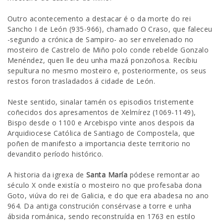
Outro acontecemento a destacar é o da morte do rei
Sancho I de León (935-966), chamado O Craso, que faleceu
-segundo a crónica de Sampiro- ao ser envelenado no
mosteiro de Castrelo de Miño polo conde rebelde Gonzalo
Menéndez, quen lle deu unha mazá ponzoñosa. Recibiu
sepultura no mesmo mosteiro e, posteriormente, os seus
restos foron trasladados á cidade de León.
Neste sentido, sinalar tamén os episodios tristemente
coñecidos dos apresamentos de Xelmírez (1069-1149),
Bispo desde o 1100 e Arcebispo vinte anos despois da
Arquidiocese Católica de Santiago de Compostela, que
poñen de manifesto a importancia deste territorio no
devandito período histórico.
A historia da igrexa de
Santa María
pódese remontar ao
século X onde existía o mosteiro no que profesaba dona
Goto, viúva do rei de Galicia, e do que era abadesa no ano
964. Da antiga construción consérvase a torre e unha
ábsida románica, sendo reconstruída en 1763 en estilo