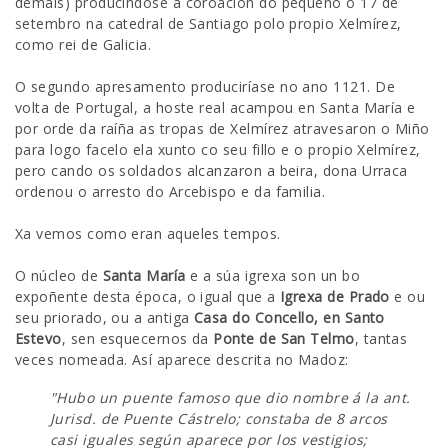
demais) producíndose a coroación do pequeno o 17 de
setembro na catedral de Santiago polo propio Xelmírez,
como rei de Galicia.
O segundo apresamento produciríase no ano 1121. De
volta de Portugal, a hoste real acampou en Santa María e
por orde da raíña as tropas de Xelmírez atravesaron o Miño
para logo facelo ela xunto co seu fillo e o propio Xelmírez,
pero cando os soldados alcanzaron a beira, dona Urraca
ordenou o arresto do Arcebispo e da familia.
Xa vemos como eran aqueles tempos.
O núcleo de
Santa María
e a súa igrexa son un bo
expoñente desta época, o igual que a
Igrexa de Prado
e ou
seu priorado, ou a antiga
Casa do Concello, en Santo
Estevo
, sen esquecernos da
Ponte de San Telmo
, tantas
veces nomeada. Así aparece descrita no Madoz:
"Hubo un puente famoso que dio nombre á la ant.
Jurisd. de Puente Cástrelo; constaba de 8 arcos
casi iguales según aparece por los vestigios;