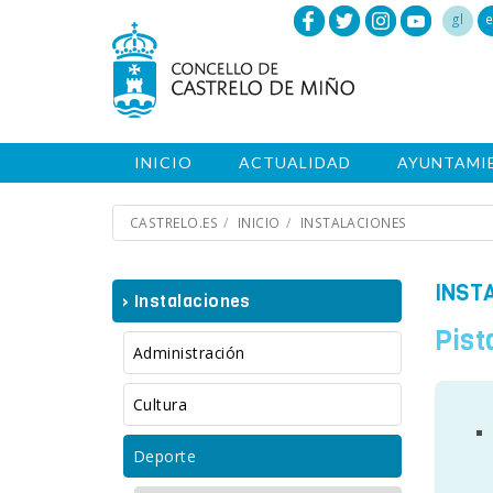
gl
e
INICIO
ACTUALIDAD
AYUNTAMI
CASTRELO.ES
INICIO
INSTALACIONES
INST
› Instalaciones
Pist
Administración
Cultura
Deporte